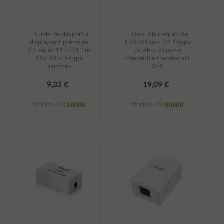
÷ Cable displayport a
÷ Hub usb-c equip life
displayport premium
128966 usb 3.2 10gps
2,1 equip 119281 1m
2xusb-c 2x usb-a
16k 60hz 54gps
compatible thunderbolt
aluminio
3/4
9,32 €
19,09 €
Stocks (+10)
Stocks (+10)
Añadir al
Añadir al
carrito
carrito