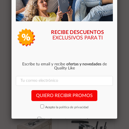
RECIBE DESCUENTOS
EXCLUSIVOS PARA TI
÷ Duplicador cable ide
÷ Soporte de mesa
alimentacion atx equip
equip 650156 para 1
conector molex 5.25 x2
pantalla 17"-32" de
112030
brazo inclinable y
Escribe tu email y recibe
ofertas y novedades
de
giratorio 360? max.
Quality Like
vesa
1,72 €
23,92 €
Stocks (+10)
Stocks (+10)
QUIERO RECIBIR PROMOS
Acepto la
política de privacidad
Añadir al
Añadir al
carrito
carrito
No volver a mostrar mas este aviso