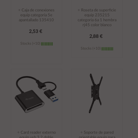
÷ Caja de conexiones
÷ Roseta de superficie
equip categoria 5e
equip 235215
apantallado 135410
categoria 6a 1 hembra
rj45 color blanco
2,53 €
2,88 €
Stocks (+10)
Stocks (+10)
Añadir al
Añadir al
carrito
carrito
÷ Card reader externo
÷ Soporte de pared
equip usb 3.2 doble
orientable equip para