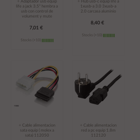
÷ Adaptador usb equip
÷ Hub usb-c equip life a
life a jack 3.5" hembra a
1xusb-a 3.0 3xusb-a
usb con control de
2.0 carcasa aluminio
volument y mute
8,40 €
7,01 €
Stocks (+10)
Stocks (+10)
Añadir al
Añadir al
carrito
carrito
÷ Cable alimentacion
÷ Cable alimentacion
sata equip ( molex a
red a pc equip 1.8m
sata) 112050
112120