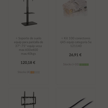
÷ Soporte de suelo
÷ Kit 100 conectores
equip para pantalla de
rj45 equip categoria 5e
37"-75" equip vesa
121140
max 600x400
max.40kgs
26,91 €
120,18 €
Stocks (+10)
Stocks (4)
Añadir al
Añadir al
carrito
carrito