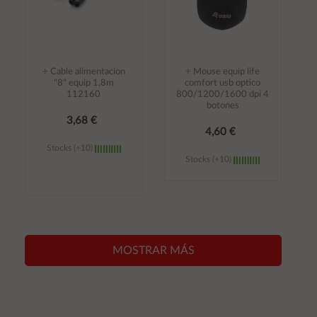
÷ Cable alimentacion
÷ Mouse equip life
"8" equip 1,8m
comfort usb optico
112160
800/1200/1600 dpi 4
botones
3,68 €
4,60 €
Stocks (+10)
Stocks (+10)
Añadir al
Añadir al
carrito
carrito
MOSTRAR MÁS