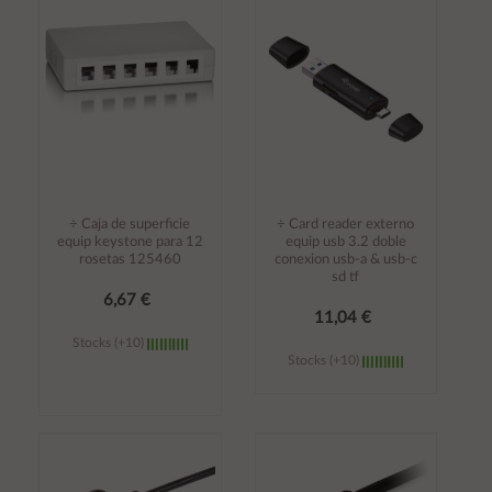
carrito
carrito
÷ Caja de superficie
÷ Card reader externo
equip keystone para 12
equip usb 3.2 doble
rosetas 125460
conexion usb-a & usb-c
sd tf
6,67 €
11,04 €
Stocks (+10)
Stocks (+10)
Añadir al
Añadir al
carrito
carrito