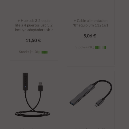
÷ Hub usb 3.2 equip
÷ Cable alimentacion
life a 4 puertos usb 3.2
"8" equip 3m 112161
incluye adaptador usb-c
5,06 €
11,50 €
Stocks (+10)
Stocks (+10)
Añadir al
Añadir al
carrito
carrito