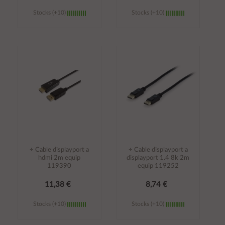
Stocks (+10)
Stocks (+10)
Añadir al
Añadir al
carrito
carrito
÷ Cable displayport a
÷ Cable displayport a
hdmi 2m equip
displayport 1.4 8k 2m
119390
equip 119252
11,38 €
8,74 €
Stocks (+10)
Stocks (+10)