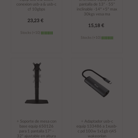
conexion usb-a & usb-c
pantalla de 13" - 55"
cf 10gbps
inclinable -14º +5º max
30kgs vesa ma
23,23 €
15,18 €
Stocks (+10)
Stocks (+10)
Añadir al
Añadir al
carrito
carrito
÷ Soporte de mesa con
÷ Adaptador usb-c
base equip 650126
equip 133486 a 1xusb-
para 1 pantalla 17" -
c pd 100w 1x1gb rj45
32" ajustable en altura
wakeonlan