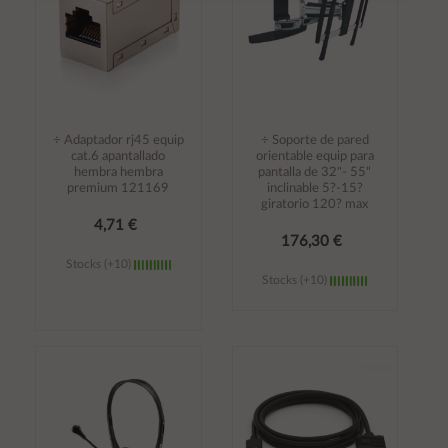
÷ Adaptador rj45 equip
÷ Soporte de pared
cat.6 apantallado
orientable equip para
hembra hembra
pantalla de 32"- 55"
premium 121169
inclinable 5?-15?
giratorio 120? max
4,71 €
176,30 €
Stocks (+10)
Stocks (+10)
Añadir al
Añadir al
carrito
carrito