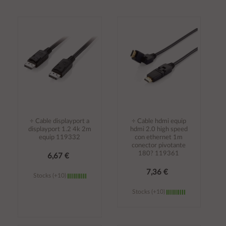
Añadir al
Añadir al
carrito
carrito
÷ Cable displayport a
÷ Cable hdmi equip
displayport 1.2 4k 2m
hdmi 2.0 high speed
equip 119332
con ethernet 1m
conector pivotante
180? 119361
6,67 €
7,36 €
Stocks (+10)
Stocks (+10)
Añadir al
Añadir al