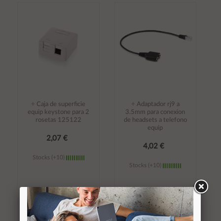
Añadir al
Añadir al
carrito
carrito
÷ Caja de superficie
÷ Adaptador rj9 a
equip keystone para 2
3.5mm para conexion
rosetas 125122
de headsets a telefono
equip
2,07 €
4,02 €
Stocks (+10)
Stocks (+10)
Añadir al
Añadir al
carrito
carrito