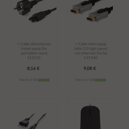
÷ Cable alimentacion
÷ Cable hdmi equip
trebol equip 3m
hdmi 2.0 high speed
(portatiles-nucs)
con ethernet 5m hq
112151
119340
8,16 €
9,08 €
Stocks (+10)
Stocks (+10)
Añadir al
Añadir al
carrito
carrito