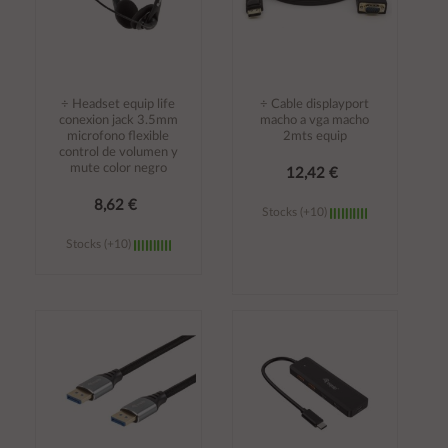
÷ Headset equip life
÷ Cable displayport
conexion jack 3.5mm
macho a vga macho
microfono flexible
2mts equip
control de volumen y
mute color negro
12,42 €
8,62 €
Stocks (+10)
Stocks (+10)
Añadir al
Añadir al
carrito
carrito