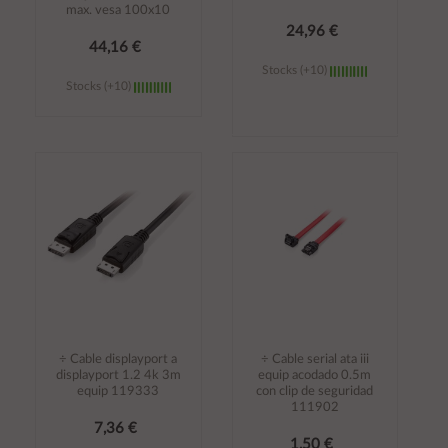
max. vesa 100x10
24,96 €
44,16 €
Stocks (+10)
Stocks (+10)
Añadir al
Añadir al
carrito
carrito
÷ Cable displayport a
÷ Cable serial ata iii
displayport 1.2 4k 3m
equip acodado 0.5m
equip 119333
con clip de seguridad
111902
7,36 €
1,50 €