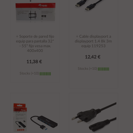
÷ Soporte de pared fijo
÷ Cable displayport a
equip para pantalla 32"
displayport 1.4 8k 3m
- 55" fijo vesa max.
equip 119253
400x400
12,42 €
11,38 €
Stocks (+10)
Stocks (+10)
Añadir al
Añadir al
carrito
carrito