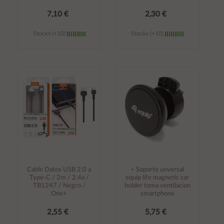
7,10 €
2,30 €
Stocks (+10)
Stocks (+10)
Añadir al
Añadir al
carrito
carrito
Cable Datos USB 2.0 a
÷ Soporte unversal
Type-C / 2m / 2.4a /
equip life magnetic car
TB1247 / Negro /
holder toma ventilacion
One+
smartphone
2,55 €
5,75 €