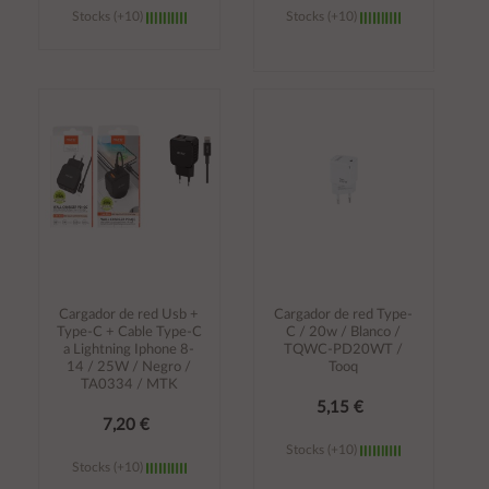
Stocks (+10)
Stocks (+10)
Añadir al
Añadir al
carrito
carrito
Cargador de red Usb +
Cargador de red Type-
Type-C + Cable Type-C
C / 20w / Blanco /
a Lightning Iphone 8-
TQWC-PD20WT /
14 / 25W / Negro /
Tooq
TA0334 / MTK
5,15 €
7,20 €
Stocks (+10)
Stocks (+10)