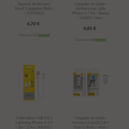
Soporte de bici para
Cargador de coche-
Movil 5 pulgadas ONE+
mechero con cable
/ 30190032
iPhone 4 / 5w / Blanco
/ Ca501/ One+
6,70 €
0,85 €
Stocks (+10)
Stocks (+10)
Añadir al
Añadir al
carrito
carrito
Cable datos USB 2.0 a
Cargador de coche-
Lightning IPhone 5-12
mechero Usb QC3.0 +
/ 2m / 2.4a / AA103 /
Type-C Boris / 40w /