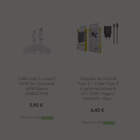
Añadir al
Añadir al
carrito
carrito
Cable type C a type C
Cargador de red Usb
M/M 2m. Greencell
Type-C + Cable Type-C
60W Blanco
a Lightning Iphone 8-
KABGC29W
14 / 20W / Negro /
NA0398 / One+
5,90 €
6,40 €
Stocks (+10)
Stocks (+10)