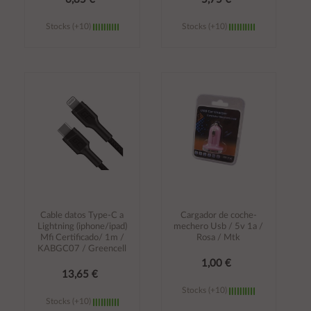
Stocks (+10)
Stocks (+10)
Añadir al
Añadir al
carrito
carrito
Cable datos Type-C a
Cargador de coche-
Lightning (iphone/ipad)
mechero Usb / 5v 1a /
Mfi Certificado/ 1m /
Rosa / Mtk
KABGC07 / Greencell
1,00 €
13,65 €
Stocks (+10)
Stocks (+10)