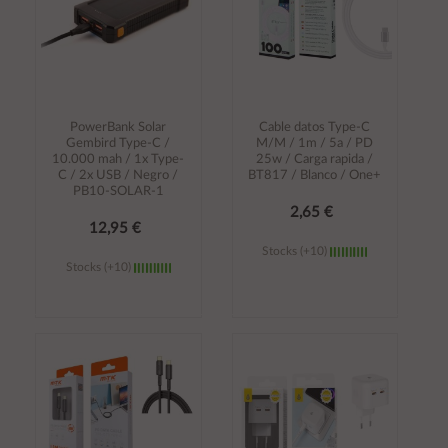
PowerBank Solar
Cable datos Type-C
Gembird Type-C /
M/M / 1m / 5a / PD
10.000 mah / 1x Type-
25w / Carga rapida /
C / 2x USB / Negro /
BT817 / Blanco / One+
PB10-SOLAR-1
2,65 €
12,95 €
Stocks (+10)
Stocks (+10)
Añadir al
Añadir al
carrito
carrito