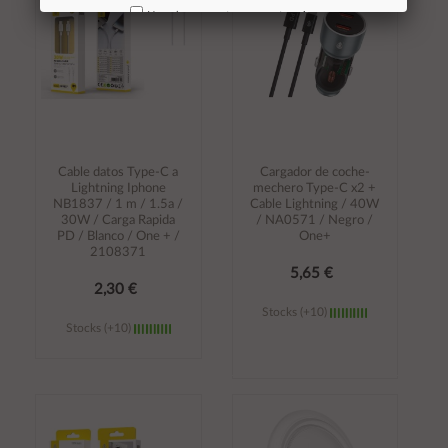
No volver a mostrar mas este aviso
Cable datos Type-C a
Cargador de coche-
Lightning Iphone
mechero Type-C x2 +
NB1837 / 1 m / 1.5a /
Cable Lightning / 40W
30W / Carga Rapida
/ NA0571 / Negro /
PD / Blanco / One + /
One+
2108371
5,65 €
2,30 €
Stocks (+10)
Stocks (+10)
Añadir al
Añadir al
carrito
carrito