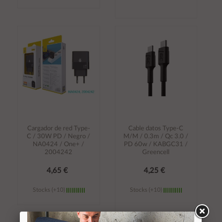
Añadir al
Añadir al
carrito
carrito
Cargador de red Type-
Cable datos Type-C
C / 30W PD / Negro /
M/M / 0.3m / Qc 3.0 /
NA0424 / One+ /
PD 60w / KABGC31 /
2004242
Greencell
4,65 €
4,25 €
Stocks (+10)
Stocks (+10)