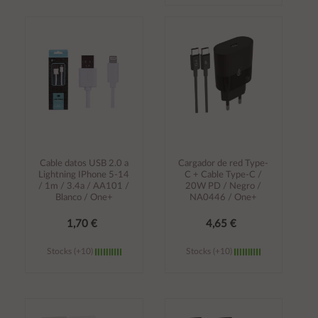
Añadir al
Añadir al
carrito
carrito
Cable datos USB 2.0 a
Cargador de red Type-
Lightning IPhone 5-14
C + Cable Type-C /
/ 1m / 3.4a / AA101 /
20W PD / Negro /
Blanco / One+
NA0446 / One+
1,70 €
4,65 €
Stocks (+10)
Stocks (+10)
Añadir al
Añadir al