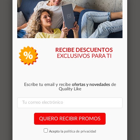
Añadir al
Añadir al
carrito
carrito
RECIBE DESCUENTOS
EXCLUSIVOS PARA TI
Cable USB 3.0 a Micro
Cargador de coche-
USB 3.0 Tipo B M/M /
mechero con cable
2m / Nanocable
Micro USB / 2xUsb /
10.01.1102-bk
12w / 5v 2.4a / A6260
Escribe tu email y recibe
ofertas y novedades
de
/ Negro / One+
Quality Like
3,75 €
2,30 €
Stocks (+10)
Stocks (+10)
QUIERO RECIBIR PROMOS
Añadir al
Añadir al
Acepto la
política de privacidad
carrito
carrito