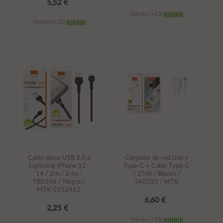
5,52 €
Stocks (+10)
Stocks (+10)
Añadir al
Añadir al
carrito
carrito
Cable datos USB 2.0 a
Cargador de red Usb +
Lightning IPhone 12-
Type-C + Cable Type-C
14 / 2m / 2.4a /
/ 25W / Blanco /
TB1246 / Negro /
TA0333 / MTK
MTK 0152462
6,60 €
2,25 €
Stocks (+10)