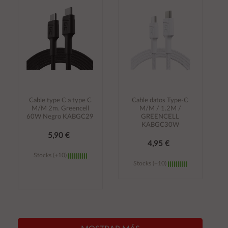
carrito
carrito
Cable type C a type C
Cable datos Type-C
M/M 2m. Greencell
M/M / 1.2M /
60W Negro KABGC29
GREENCELL
KABGC30W
5,90 €
4,95 €
Stocks (+10)
Stocks (+10)
Añadir al
Añadir al
carrito
carrito