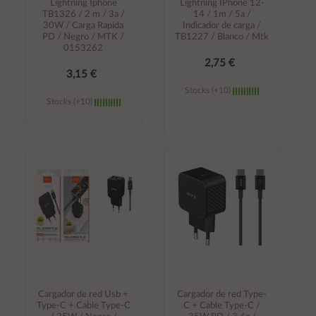
Lightning Iphone
Lightning IPhone 12-
TB1326 / 2 m / 3a /
14 / 1m / 5a /
30W / Carga Rapida
Indicador de carga /
PD / Negro / MTK /
TB1227 / Blanco / Mtk
0153262
2,75 €
3,15 €
Stocks (+10)
Stocks (+10)
Añadir al
Añadir al
carrito
carrito
Cargador de red Usb +
Cargador de red Type-
Type-C + Cable Type-C
C + Cable Type-C /