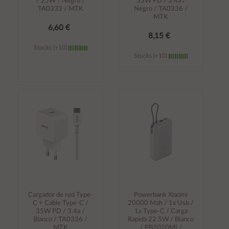
/ 25W / Negro /
35W PD / 3.4a /
TA0333 / MTK
Negro / TA0336 /
MTK
6,60 €
8,15 €
Stocks (+10)
Stocks (+10)
Añadir al
Añadir al
carrito
carrito
Cargador de red Type-
Powerbank Xiaomi
C + Cable Type-C /
20000 Mah / 1x Usb /
35W PD / 3.4a /
1x Type-C / Carga
Blanco / TA0336 /
Rapida 22.5W / Blanco
MTK
/ PB2020MI /