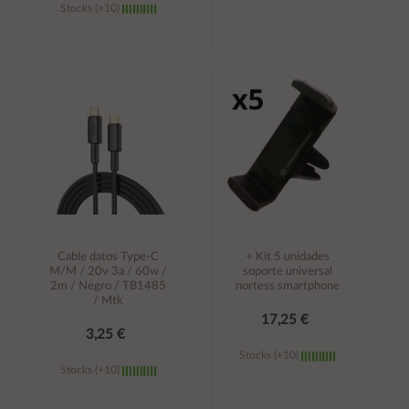
Stocks (+10)
Añadir al
Añadir al
carrito
carrito
Cable datos Type-C
÷ Kit 5 unidades
M/M / 20v 3a / 60w /
soporte universal
2m / Negro / TB1485
nortess smartphone
/ Mtk
17,25 €
3,25 €
Stocks (+10)
Stocks (+10)