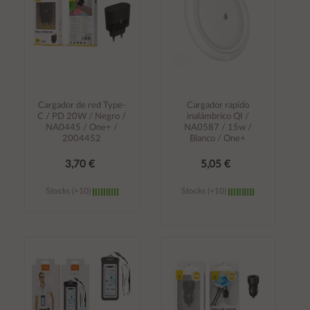
Cargador de red Type-
Cargador rapido
C / PD 20W / Negro /
inalámbrico QI /
NA0445 / One+ /
NA0587 / 15w /
2004452
Blanco / One+
3,70 €
5,05 €
Stocks (+10)
Stocks (+10)
Añadir al
Añadir al
carrito
carrito