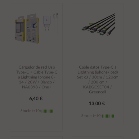
Añadir al
Añadir al
carrito
carrito
Cargador de red Usb
Cable datos Type-C a
Type-C + Cable Type-C
Lightning (iphone/ipad)
a Lightning Iphone 8-
Set x3 / 30cm / 120cm
14 / 20W / Blanco /
/ 200 cm /
NA0398 / One+
KABGCSET04 /
Greencell
6,40 €
13,00 €
Stocks (+10)
Stocks (+10)
Añadir al
Añadir al