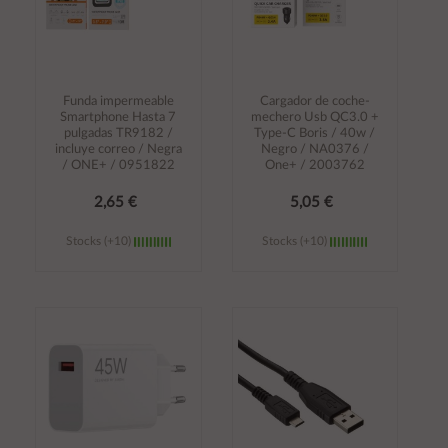
Funda impermeable
Cargador de coche-
Smartphone Hasta 7
mechero Usb QC3.0 +
pulgadas TR9182 /
Type-C Boris / 40w /
incluye correo / Negra
Negro / NA0376 /
/ ONE+ / 0951822
One+ / 2003762
2,65 €
5,05 €
Stocks (+10)
Stocks (+10)
Añadir al
Añadir al
carrito
carrito