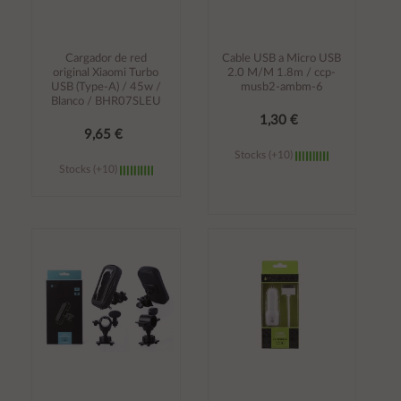
Cargador de red
Cable USB a Micro USB
original Xiaomi Turbo
2.0 M/M 1.8m / ccp-
USB (Type-A) / 45w /
musb2-ambm-6
Blanco / BHR07SLEU
1,30 €
9,65 €
Stocks (+10)
Stocks (+10)
Añadir al
Añadir al
carrito
carrito