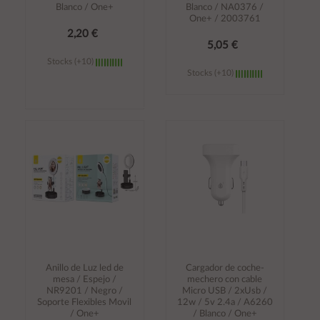
Blanco / One+
Blanco / NA0376 /
One+ / 2003761
2,20 €
5,05 €
Stocks (+10)
Stocks (+10)
Añadir al
Añadir al
carrito
carrito
Anillo de Luz led de
Cargador de coche-
mesa / Espejo /
mechero con cable
NR9201 / Negro /
Micro USB / 2xUsb /
Soporte Flexibles Movil
12w / 5v 2.4a / A6260
/ One+
/ Blanco / One+