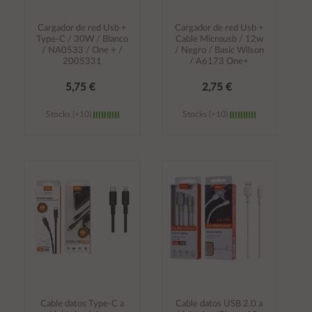
Cargador de red Usb +
Cargador de red Usb +
Type-C / 30W / Blanco
Cable Microusb / 12w
/ NA0533 / One + /
/ Negro / Basic Wilson
2005331
/ A6173 One+
5,75 €
2,75 €
Stocks (+10)
Stocks (+10)
Añadir al
Añadir al
carrito
carrito
Cable datos Type-C a
Cable datos USB 2.0 a