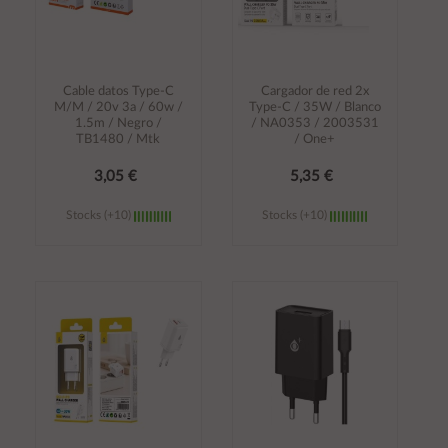
Cable datos Type-C
Cargador de red 2x
M/M / 20v 3a / 60w /
Type-C / 35W / Blanco
1.5m / Negro /
/ NA0353 / 2003531
TB1480 / Mtk
/ One+
3,05 €
5,35 €
Stocks (+10)
Stocks (+10)
Añadir al
Añadir al
carrito
carrito