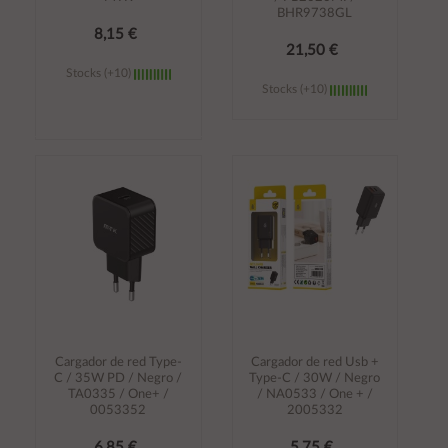
BHR9738GL
8,15 €
21,50 €
Stocks (+10)
Stocks (+10)
Añadir al
Añadir al
carrito
carrito
Cargador de red Type-
Cargador de red Usb +
C / 35W PD / Negro /
Type-C / 30W / Negro
TA0335 / One+ /
/ NA0533 / One + /
0053352
2005332
6,85 €
5,75 €