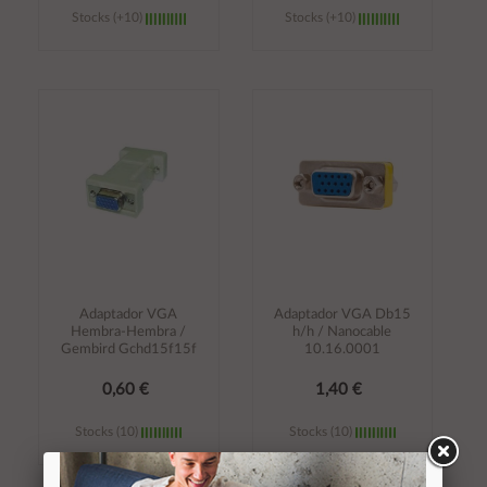
Stocks (+10)
Stocks (+10)
Añadir al
Añadir al
carrito
carrito
Adaptador VGA
Adaptador VGA Db15
Hembra-Hembra /
h/h / Nanocable
Gembird Gchd15f15f
10.16.0001
0,60 €
1,40 €
Stocks (10)
Stocks (10)