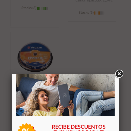
Canon aplicado: 2,54€
Stocks (8)
Stocks (5)
Añadir al
Añadir al
carrito
carrito
Dvd+R Verbatim 16x
Tarrina 10 uds
DVDVER10+
8,59 €
Canon aplicado: 2,54€
RECIBE DESCUENTOS