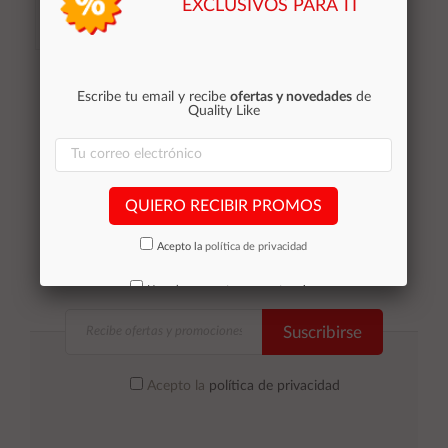
EXCLUSIVOS PARA TI
Stocks (4)
Añadir al
Escribe tu email y recibe
ofertas y novedades
de
Quality Like
carrito
QUIERO RECIBIR PROMOS
Acepto la
política de privacidad
No volver a mostrar mas este aviso
Suscribirse
Acepto la
política de privacidad