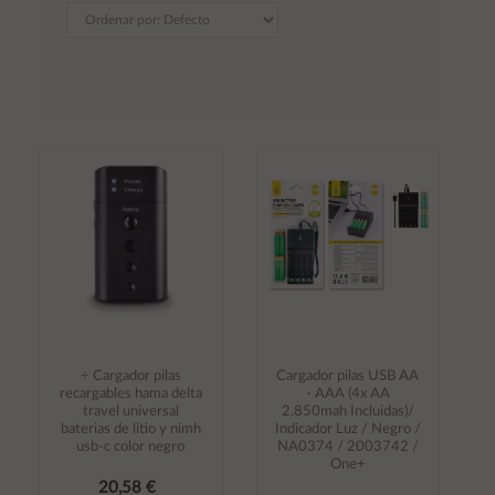
÷ Cargador pilas
Cargador pilas USB AA
recargables hama delta
- AAA (4x AA
travel universal
2.850mah Incluidas)/
baterias de litio y nimh
Indicador Luz / Negro /
usb-c color negro
NA0374 / 2003742 /
One+
20,58 €