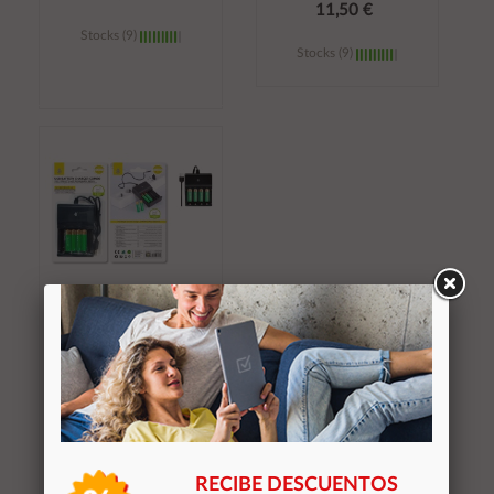
11,50 €
Stocks (9)
Stocks (9)
Añadir al
Añadir al
carrito
carrito
Cargador pilas USB AA
- AAA (4x AAA
1.200Mah Incluidas)/
Indicador Luz / Negro /
NA0373 / 2003732 /
One+
RECIBE DESCUENTOS
8,90 €