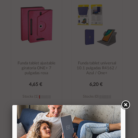
Añadir al
Añadir al
carrito
carrito
Funda tablet ajustable
Funda tablet universal
giratoria ONE+ 7
10.1 pulgadas R4162 /
pulgadas rosa
Azul / One+
4,65 €
6,20 €
Stocks (1)
Stocks (0)
Añadir al
Añadir al
carrito
carrito