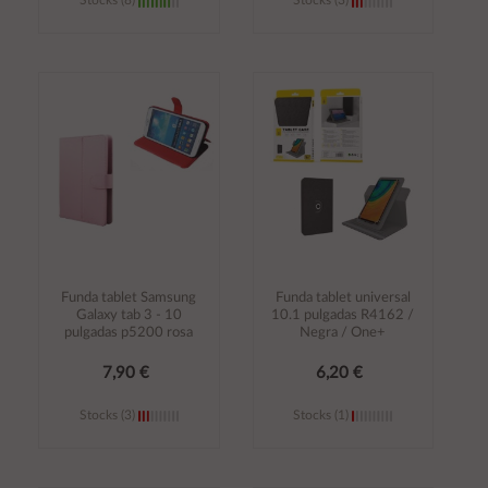
Stocks (8)
Stocks (3)
Añadir al
Añadir al
carrito
carrito
Funda tablet Samsung
Funda tablet universal
Galaxy tab 3 - 10
10.1 pulgadas R4162 /
pulgadas p5200 rosa
Negra / One+
7,90 €
6,20 €
Stocks (3)
Stocks (1)