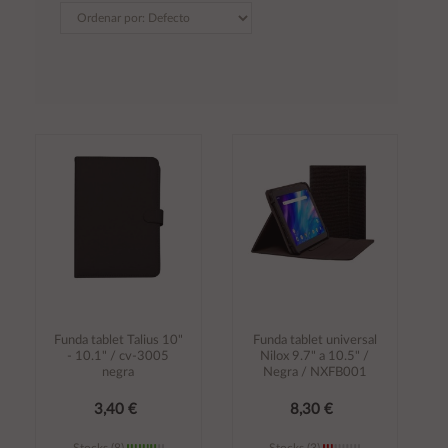
Funda tablet Talius 10"
Funda tablet universal
- 10.1" / cv-3005
Nilox 9.7" a 10.5" /
negra
Negra / NXFB001
3,40 €
8,30 €