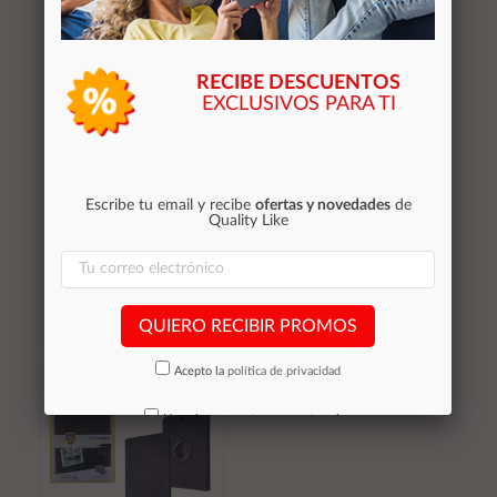
RECIBE DESCUENTOS
EXCLUSIVOS PARA TI
Funda tablet universal
Funda tablet universal
10.1 pulgadas R4162 /
R4168 10.5" - 11" /
Roja / One+
Negra / 2800952 /
Escribe tu email y recibe
ofertas y novedades
de
ONE+
Quality Like
6,20 €
6,50 €
Stocks (0)
Stocks (0)
QUIERO RECIBIR PROMOS
Añadir al
Añadir al
Acepto la
política de privacidad
carrito
carrito
No volver a mostrar mas este aviso