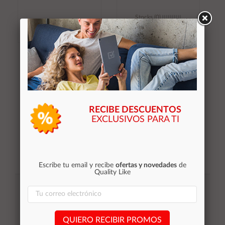
Stocks (0)
Añadir al
Añadir al
carrito
carrito
RECIBE DESCUENTOS
EXCLUSIVOS PARA TI
Escribe tu email y recibe
ofertas y novedades
de
Quality Like
Suscribirse
Acepto la
política de privacidad
QUIERO RECIBIR PROMOS