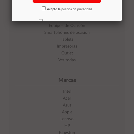
Acepto la
política de privacidad
Categorías
No volver a mostrar mas este aviso
Equipos de Ocasión
Smartphones de ocasión
Tablets
Impresoras
Outlet
Ver todas
Marcas
Intel
Acer
Asus
Apple
Lenovo
HP
Kingston