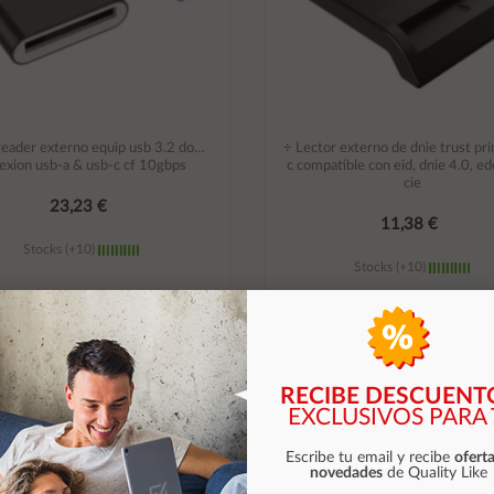
reader externo equip usb 3.2 doble
÷ Lector externo de dnie trust pr
exion usb-a & usb-c cf 10gbps
c compatible con eid, dnie 4.0, e
cie
23,23 €
11,38 €
Stocks (+10)
Stocks (+10)
Añadir al carrito
Añadir al carrito
RECIBE DESCUENT
EXCLUSIVOS PARA 
Escribe tu email y recibe
oferta
novedades
de Quality Like