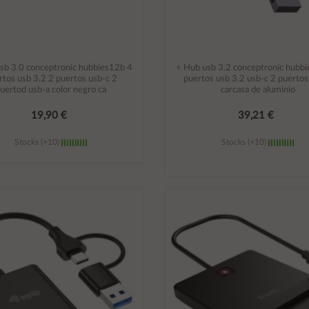
sb 3.0 conceptronic hubbies12b 4
÷ Hub usb 3.2 conceptronic hubb
rtos usb 3.2 2 puertos usb-c 2
puertos usb 3.2 usb-c 2 puertos
uertod usb-a color negro ca
carcasa de aluminio
19,90 €
39,21 €
Stocks (+10)
Stocks (+10)
Añadir al carrito
Añadir al carrito