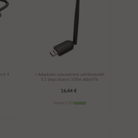
gen1 4
÷ Adaptador conceptronic usb bluetooth
5.1 largo alcance 100m abby07b
16,44 €
Stocks (+10)
Añadir al carrito