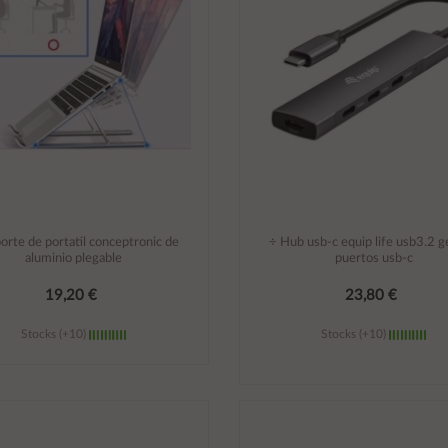
orte de portatil conceptronic de
÷ Hub usb-c equip life usb3.2 
aluminio plegable
puertos usb-c
19,20 €
23,80 €
Stocks (+10)
Stocks (+10)
Añadir al carrito
Añadir al carrito