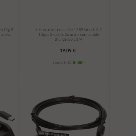
ies13g 2
÷ Hub usb-c equip life 128966 usb 3.2
 usb-a
10gps 2xusb-c 2x usb-a compatible
thunderbolt 3/4
19,09 €
Stocks (+10)
Añadir al carrito