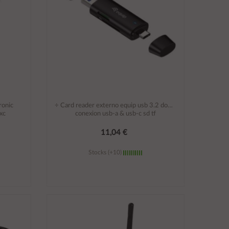
ronic
÷ Card reader externo equip usb 3.2 doble
xc
conexion usb-a & usb-c sd tf
11,04 €
Stocks (+10)
Añadir al carrito