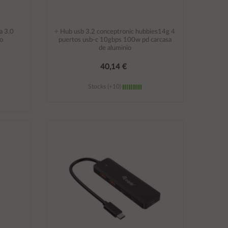
a 3.0
÷ Hub usb 3.2 conceptronic hubbies14g 4
io
puertos usb-c 10gbps 100w pd carcasa
de aluminio
40,14 €
Stocks (+10)
Añadir al carrito