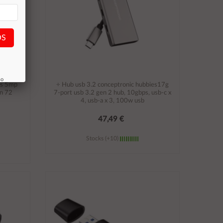
OS
so
is 5mp
÷ Hub usb 3.2 conceptronic hubbies17g
on 72
7-port usb 3.2 gen 2 hub, 10gbps, usb-c x
4, usb-a x 3, 100w usb
47,49 €
Stocks (+10)
Añadir al carrito