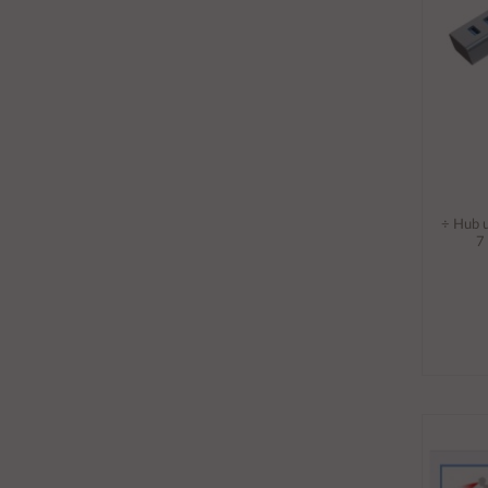
÷ Hub 
7