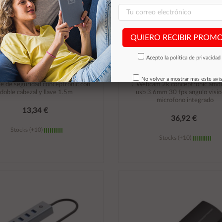
QUIERO RECIBIR PROM
Acepto la
política de privacidad
No volver a mostrar mas este avi
le de seguridad conceptronic con
÷ Webcam 2k conceptronic amd
doble cabezal y llave 1.5m
usb 3.6mm 30 fps angulo visi
microfono integrado
13,34 €
36,92 €
Stocks (+10)
Stocks (+10)
Añadir al carrito
Añadir al carrito