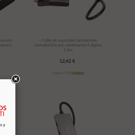
imo usb-
÷ Cable de seguridad conceptronic
dowod o
custodio01bs por combinacion 4 digitos
1.8m
12,42 €
Stocks (+10)
Añadir al carrito
OS
TI
s y