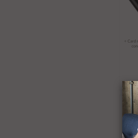
÷ Card 
con