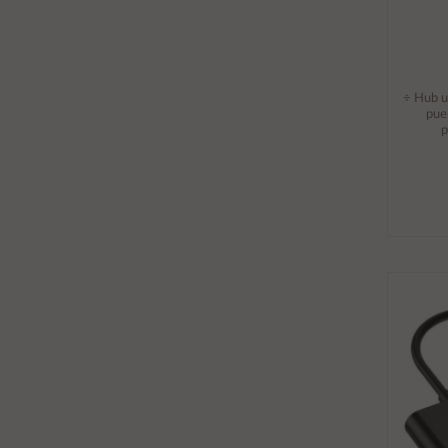
÷ Hub u
pue
p