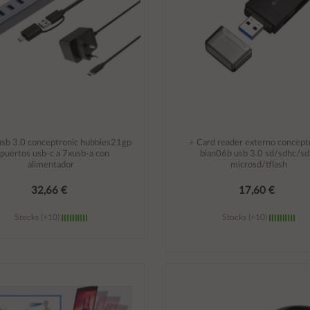
usb 3.0 conceptronic hubbies21gp
÷ Card reader externo concept
 puertos usb-c a 7xusb-a con
bian06b usb 3.0 sd/sdhc/sd
alimentador
microsd/tflash
32,66 €
17,60 €
Stocks (+10)
Stocks (+10)
Añadir al carrito
Añadir al carrito