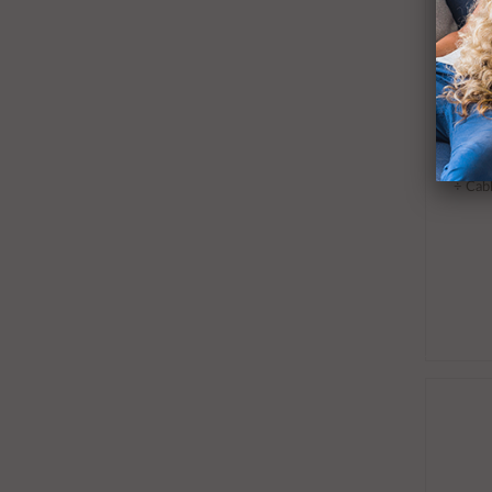
÷ Cab