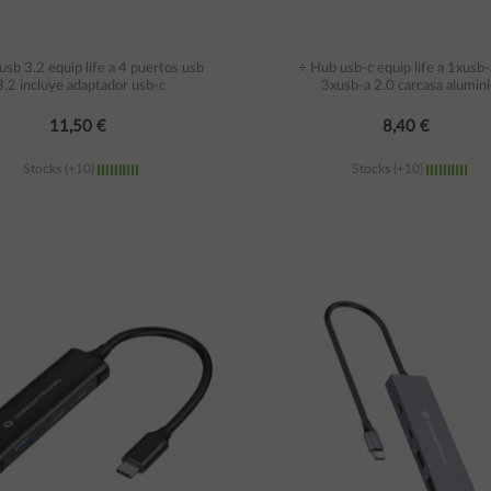
usb 3.2 equip life a 4 puertos usb
÷ Hub usb-c equip life a 1xusb-
3.2 incluye adaptador usb-c
3xusb-a 2.0 carcasa alumin
11,50 €
8,40 €
Stocks (+10)
Stocks (+10)
Añadir al carrito
Añadir al carrito