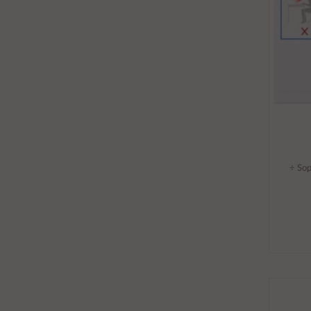
÷ Sop