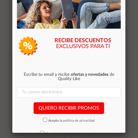
RECIBE DESCUENTOS
EXCLUSIVOS PARA TI
Suscribirse
Acepto la
política de privacidad
Escribe tu email y recibe
ofertas y novedades
de
Quality Like
Categorías
QUIERO RECIBIR PROMOS
Equipos de Ocasión
Smartphones de ocasión
Acepto la
política de privacidad
Tablets
Impresoras
No volver a mostrar mas este aviso