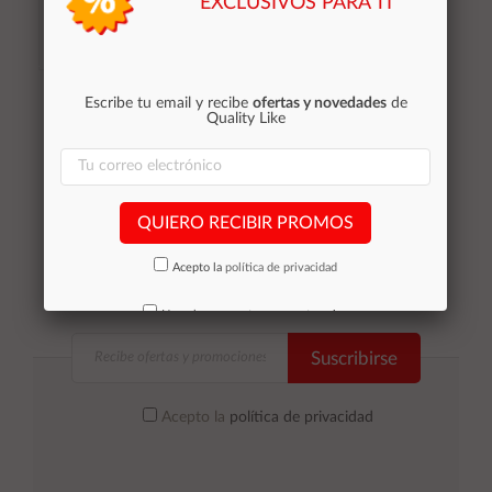
EXCLUSIVOS PARA TI
Stocks (0)
Añadir al
Añadir al
Escribe tu email y recibe
ofertas y novedades
de
Quality Like
carrito
carrito
QUIERO RECIBIR PROMOS
Acepto la
política de privacidad
No volver a mostrar mas este aviso
Suscribirse
Acepto la
política de privacidad