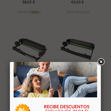
38,05 €
43,50 €
Stocks (7)
Stocks (0)
Añadir al
Añadir al
carrito
carrito
Tambor genérico para
Tambor genérico para
LEXMARK E250 /
LEXMARK E230 /
E350 / E352 / E450 //
E330 / X340 / DELL
DELL 1720
1700 / 1710 / 30.000
pag. / 12A8302
17,50 €
33,55 €
RECIBE DESCUENTOS
Stocks (0)